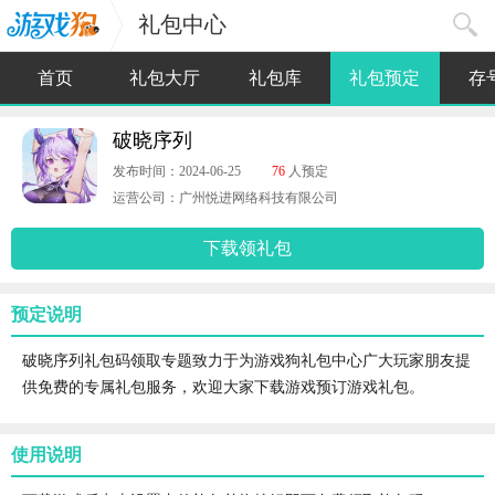
礼包中心
首页
礼包大厅
礼包库
礼包预定
存
破晓序列
发布时间：2024-06-25
76
人预定
运营公司：广州悦进网络科技有限公司
下载领礼包
预定说明
破晓序列礼包码领取专题致力于为游戏狗礼包中心广大玩家朋友提
供免费的专属礼包服务，欢迎大家下载游戏预订游戏礼包。
使用说明