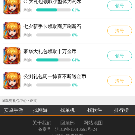
CJ大礼包领取小型体力药水
领号
剩余：
61%
七夕新手卡领取商店刷新石
淘号
剩余：
0%
豪华大礼包领取十万金币
领号
剩余：
64%
公测礼包周一惊喜不断送金币
淘号
剩余：
0%
游戏狗礼包中心
> 正文
安卓手游
找网游
找单机
找软件
排行榜
关于我们
回顶部
网站地图
备案号：沪ICP备15013661号-24