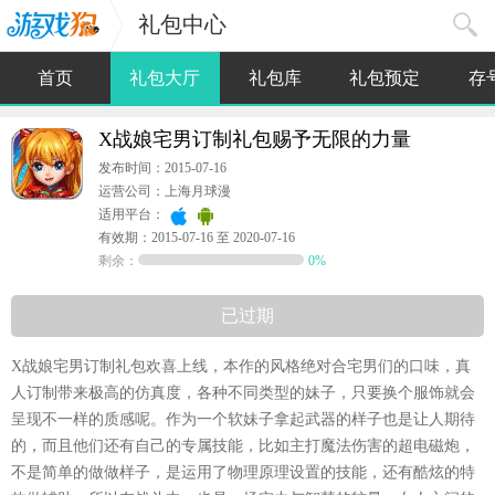
礼包中心
首页
礼包大厅
礼包库
礼包预定
存
X战娘宅男订制礼包赐予无限的力量
发布时间：2015-07-16
运营公司：上海月球漫
适用平台：
有效期：2015-07-16 至 2020-07-16
剩余：
0%
已过期
X战娘宅男订制礼包欢喜上线，本作的风格绝对合宅男们的口味，真
人订制带来极高的仿真度，各种不同类型的妹子，只要换个服饰就会
呈现不一样的质感呢。作为一个软妹子拿起武器的样子也是让人期待
的，而且他们还有自己的专属技能，比如主打魔法伤害的超电磁炮，
不是简单的做做样子，是运用了物理原理设置的技能，还有酷炫的特