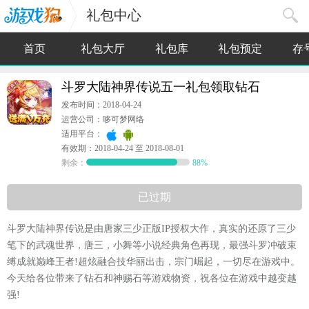
礼包中心
首页
礼包大厅
礼包库
礼包预定
存
斗罗大陆神界传说五一礼包领取钻石
发布时间：2018-04-24
运营公司：哆可梦网络
适用平台：
有效期：2018-04-24 至 2018-08-01
剩余：
88%
已过期
斗罗大陆神界传说是由唐家三少正版IP授权大作，真实的还原了三少
笔下的武魂世界，唐三，小舞等小说经典角色再现，最强斗罗冲破束
缚成就巅峰王者!超炫融合技华丽出击，宗门崛起，一切尽在游戏中。
今天给各位带来了钻石和神赐石等游戏物资，祝各位在游戏中越变越
强!