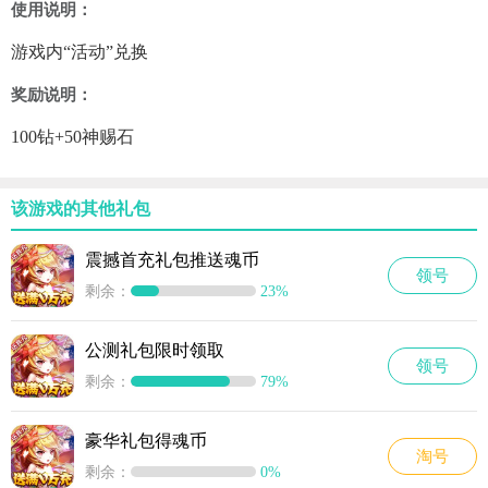
使用说明：
游戏内“活动”兑换
奖励说明：
100钻+50神赐石
该游戏的其他礼包
震撼首充礼包推送魂币
领号
剩余：
23%
公测礼包限时领取
领号
剩余：
79%
豪华礼包得魂币
淘号
剩余：
0%