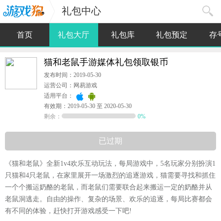
礼包中心
首页
礼包大厅
礼包库
礼包预定
存
猫和老鼠手游媒体礼包领取银币
发布时间：2019-05-30
运营公司：网易游戏
适用平台：
有效期：2019-05-30 至 2020-05-30
剩余：
0%
已过期
《猫和老鼠》全新1v4欢乐互动玩法，每局游戏中，5名玩家分别扮演1
只猫和4只老鼠，在家里展开一场激烈的追逐游戏，猫需要寻找和抓住
一个个搬运奶酪的老鼠，而老鼠们需要联合起来搬运一定的奶酪并从
老鼠洞逃走。自由的操作、复杂的场景、欢乐的追逐，每局比赛都会
有不同的体验，赶快打开游戏感受一下吧!