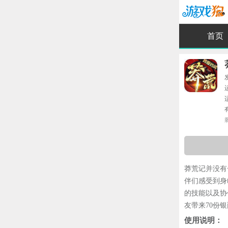
首页
有
莽荒记并没有
伴们感受到身
的技能以及协
友带来70份
使用说明：