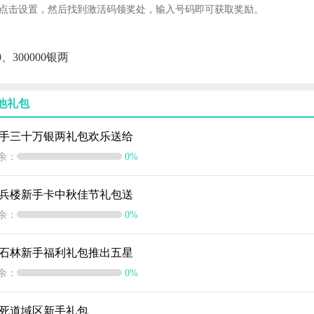
点击设置，然后找到激活码领奖处，输入号码即可获取奖励。
、300000银两
他礼包
手三十万银两礼包欢乐送给
余：
0%
兵楼新手卡中秋佳节礼包送
余：
0%
石林新手福利礼包推出五星
余：
0%
死道域区新手礼包