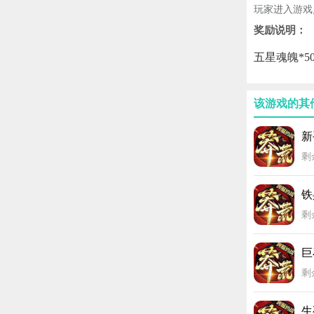
玩家进入游戏
奖励说明：
五星魂魄*50
该游戏的其
新
剩
铁
剩
巨
剩
生