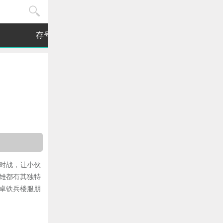
存号箱
对战，让小伙
雄都有其独特
卓铁兵楼服朋