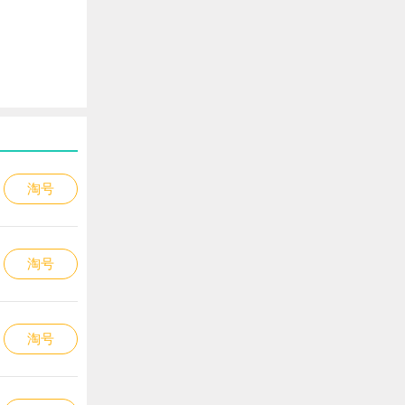
淘号
淘号
淘号