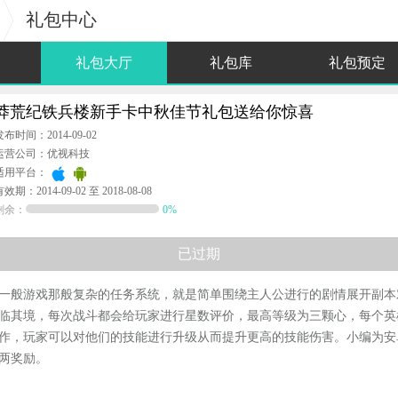
礼包中心
礼包大厅
礼包库
礼包预定
莽荒纪铁兵楼新手卡中秋佳节礼包送给你惊喜
发布时间：2014-09-02
运营公司：优视科技
适用平台：
效期：2014-09-02 至 2018-08-08
剩余：
0%
已过期
一般游戏那般复杂的任务系统，就是简单围绕主人公进行的剧情展开副本
临其境，每次战斗都会给玩家进行星数评价，最高等级为三颗心，每个英
作，玩家可以对他们的技能进行升级从而提升更高的技能伤害。小编为安
银两奖励。